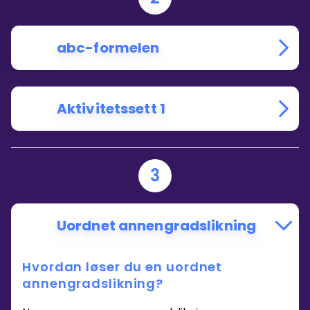
abc-formelen
Aktivitetssett 1
3
Uordnet annengradslikning
Hvordan løser du en uordnet
annengradslikning?