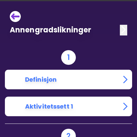
Annengradslikninger
1
Definisjon
Aktivitetssett 1
2