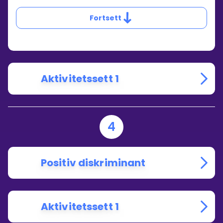
LØSER
DU
Fortsett
EN
UORDNET
ANNENGRADSLIKNING?
Aktivitetssett 1
4
Positiv diskriminant
Aktivitetssett 1