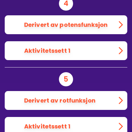
4
Derivert av potensfunksjon
Aktivitetssett 1
5
Derivert av rotfunksjon
Aktivitetssett 1