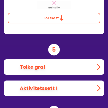
Nullstille
Fortsett
5
Tolke graf
Aktivitetssett 1