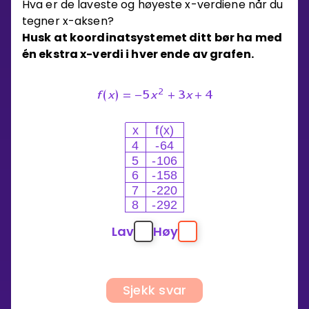
Hva er de laveste og høyeste x-verdiene når du
tegner x-aksen?
Husk at koordinatsystemet ditt bør ha med
én ekstra x-verdi i hver ende av grafen.
2
f
(
x
)
=
−
5
x
+
3
x
+
4
x
f(x)
4
-64
5
-106
6
-158
7
-220
8
-292
Lav
Høy
Sjekk svar