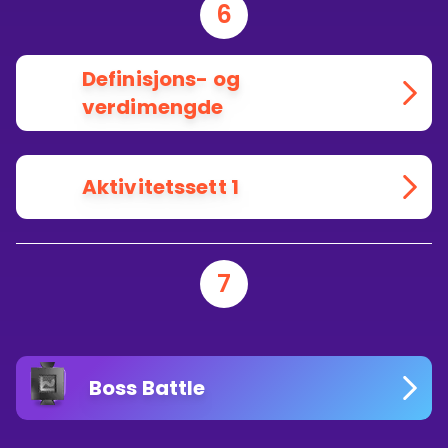
6
Definisjons- og
verdimengde
Aktivitetssett 1
7
Boss Battle