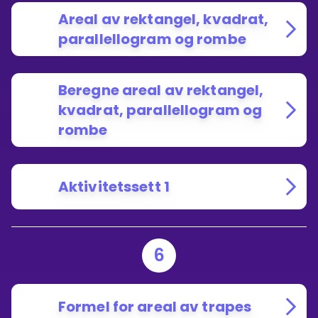
Areal av rektangel, kvadrat,
parallellogram og rombe
Beregne areal av rektangel,
kvadrat, parallellogram og
rombe
Aktivitetssett 1
6
Formel for areal av trapes