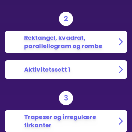
2
Rektangel, kvadrat,
parallellogram og rombe
Aktivitetssett 1
3
Trapeser og irregulære
firkanter