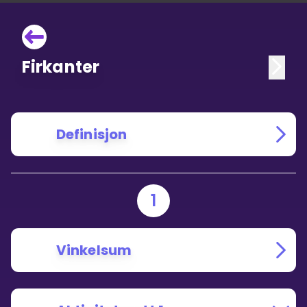
Firkanter
Definisjon
1
Vinkelsum