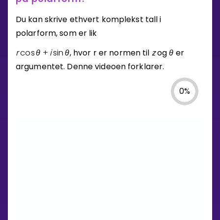
Du kan skrive ethvert komplekst tall i
polarform, som er lik
r
cos
θ
+
i
sin
θ
, hvor r er normen til
z
og
θ
er
argumentet. Denne videoen forklarer.
0
%