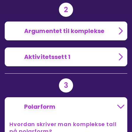
2
Argumentet til komplekse
Aktivitetssett 1
3
Polarform
Hvordan skriver man komplekse tall
på polarform?