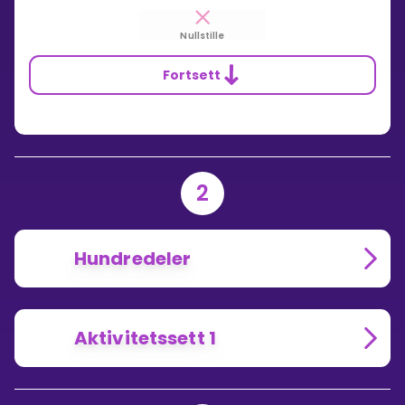
Nullstille
Fortsett
2
Hundredeler
Aktivitetssett 1