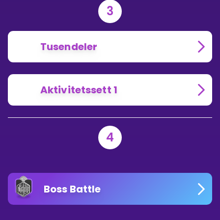
3
Tusendeler
Aktivitetssett 1
4
Boss Battle