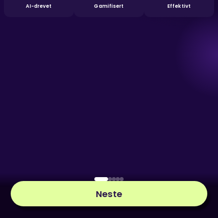
AI-drevet
Gamifisert
Effektivt
Neste