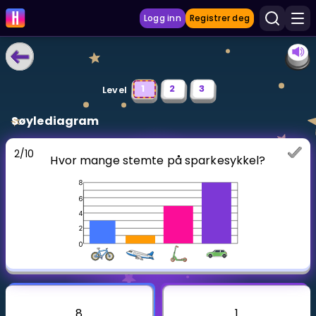
Logg inn
Registrer deg
LÆRINGSVERKTØY
1
2
3
Level
Læreplan
Søylediagram
Privatundervisning
2
/
10
Hvor mange stemte på sparkesykkel?
Vis mer
SPILL
Gangetabellen
Junior Matte
Vis mer
8
1