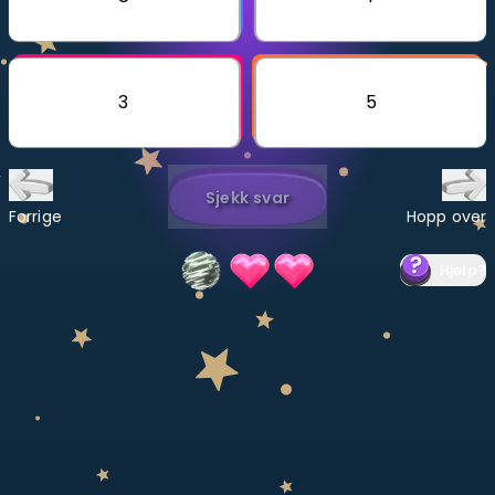
Bestill privatundervisning
Inviter en venn
3
5
LÆREPLAN
Velg læreplan
Sjekk svar
Logg inn
Forrige
Hopp over
Hjelp
?