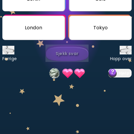
Bestill privatundervisning
Inviter en venn
London
Tokyo
LÆREPLAN
Velg læreplan
Sjekk svar
Logg inn
Forrige
Hopp over
Hjelp
?