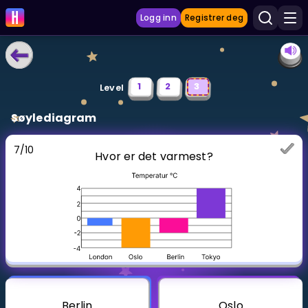
Logg inn
Registrer deg
LÆRINGSVERKTØY
1
2
3
Level
Læreplan
Søylediagram
Privatundervisning
7
/
10
Hvor er det varmest?
Vis mer
SPILL
Gangetabellen
Junior Matte
Vis mer
Berlin
Oslo