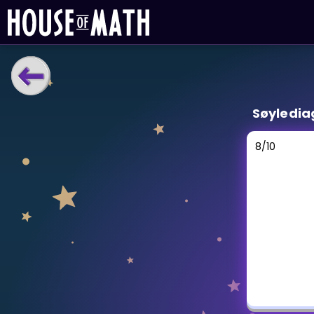
LÆRINGSVERKTØY
Søyledi
Læreplan
Alle mattetemaer
8
/
10
Privatundervisning
Direkte 1-til-1 hjelp
Vis mer
SPILL
Gangetabellen
Junior Matte