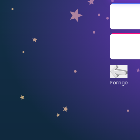
Vis mer
LÆREPLAN
Velg læreplan
Logg inn
Forrige