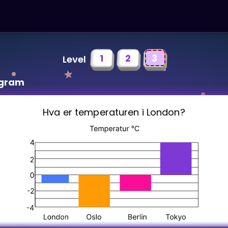
1
2
3
Level
agram
Hva er temperaturen i London?