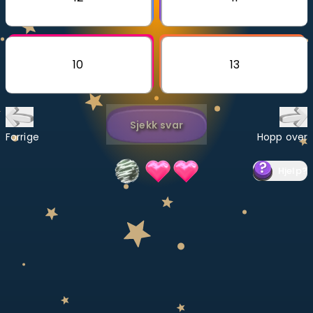
Bestill privatundervisning
Inviter en venn
10
13
LÆREPLAN
Velg læreplan
Sjekk svar
Logg inn
Forrige
Hopp over
Hjelp
?