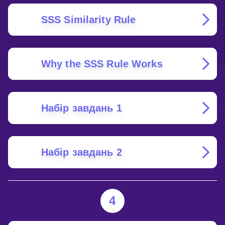
SSS Similarity Rule
Why the SSS Rule Works
Набір завдань 1
Набір завдань 2
4