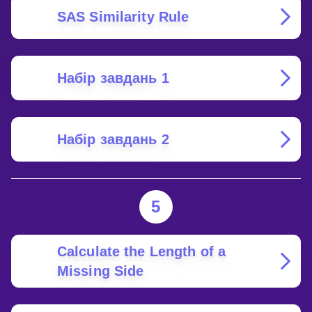
SAS Similarity Rule
Набір завдань 1
Набір завдань 2
5
Calculate the Length of a
Missing Side