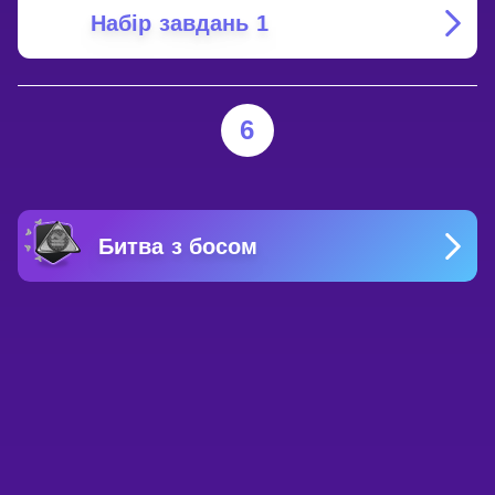
Набір завдань 1
6
Битва з босом