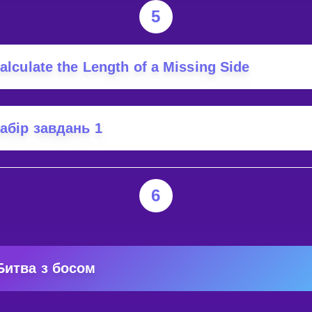
5
alculate the Length of a Missing Side
абір завдань 1
6
Битва з босом