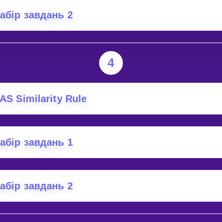
абір завдань 2
4
AS Similarity Rule
абір завдань 1
абір завдань 2