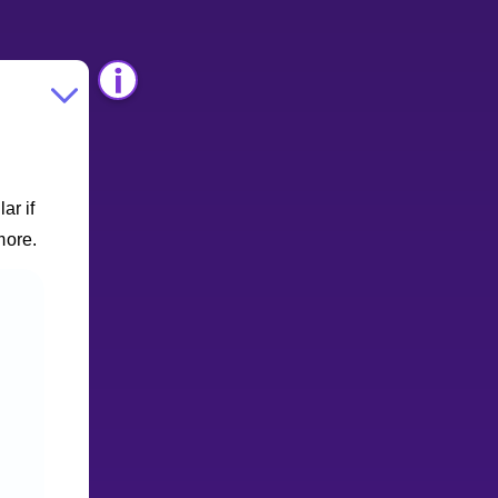
ar if
more.