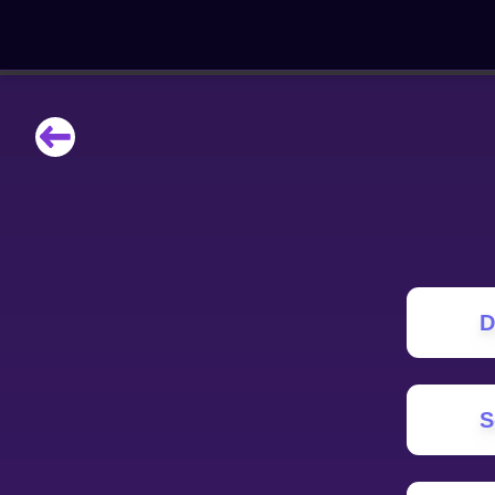
НАВЧАЛЬНІ МАТЕРІАЛИ
Curriculum
All math topics
Показати більше
ІГРИ
D
Multiplication Master
Джуніор-матем
S
Показати більше