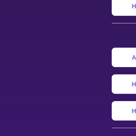
Н
НАВЧАЛЬНИЙ ПЛАН
Select curriculum
Увійти
A
Н
Н