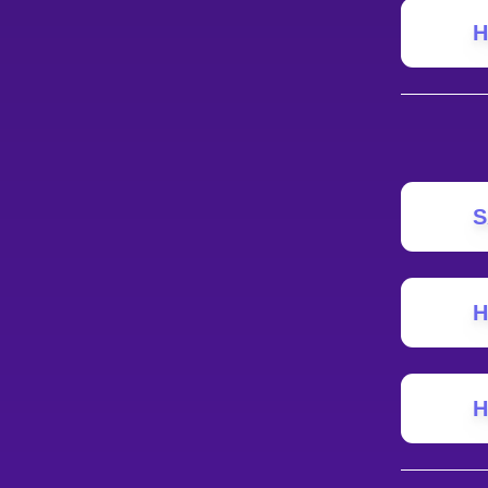
Н
S
Н
Н