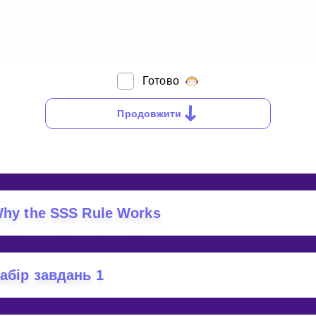
Готово
MILAR
RIANGLES
Продовжити
hy the SSS Rule Works
абір завдань 1