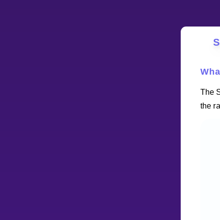
S
What
The SS
the r