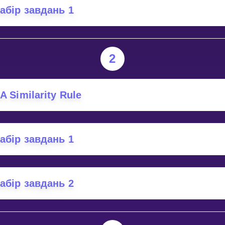
абір завдань 1
Invite a Friend
2
A Similarity Rule
абір завдань 1
абір завдань 2