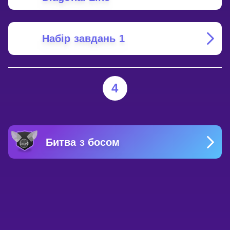
Набір завдань 1
4
Битва з босом