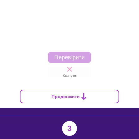
Перевірити
Скинути
Продовжити
3