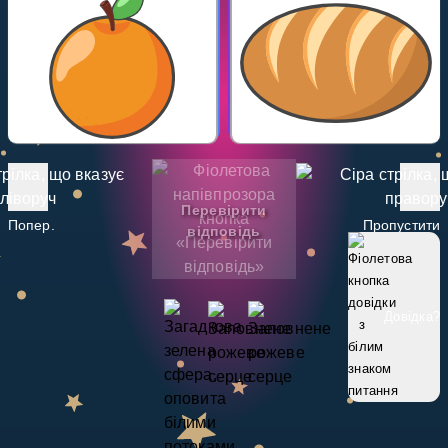
Invite a Friend
НАВЧАЛЬНИЙ ПЛАН
Select curriculum
Увійти
Перевірити
Попер.
Пропустити
відповідь
Довідка
?