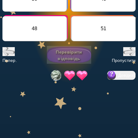
Invite a Friend
НАВЧАЛЬНИЙ ПЛАН
Select curriculum
48
51
Увійти
Перевірити
відповідь
Попер.
Пропустити
Довідка
?