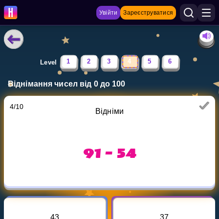
Увійти
Зареєструватися
НАВЧАЛЬНІ МАТЕРІАЛИ
1
2
3
4
5
6
Level
Curriculum
Віднімання чисел від 0 до 100
Показати більше
4
/
10
Відніми
ІГРИ
Multiplication Master
91 - 54
Джуніор-матем
Показати більше
43
37