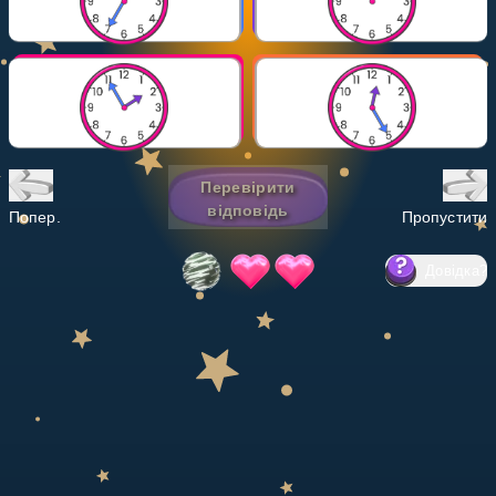
Invite a Friend
НАВЧАЛЬНИЙ ПЛАН
Select curriculum
Увійти
Перевірити
відповідь
Попер.
Пропустити
Довідка
?