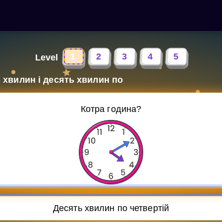
1
2
3
4
5
Level
 хвилин і десять хвилин по
Котра година?
Десять хвилин по четвертій