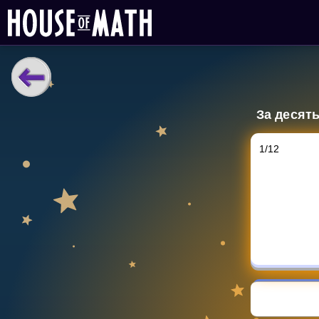
НАВЧАЛЬНІ МАТЕРІАЛИ
За десять
Curriculum
All math topics
1
/
12
Показати більше
ІГРИ
Multiplication Master
Джуніор-матем
Показати більше