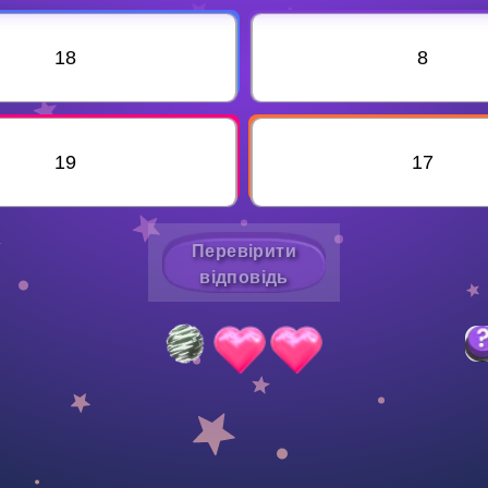
Invite a Friend
18
8
19
17
Перевірити
відповідь