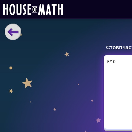
НАВЧАЛЬНІ МАТЕРІАЛИ
Стовпчаст
Curriculum
All math topics
5
/
10
Показати більше
ІГРИ
Multiplication Master
Джуніор-матем
Показати більше