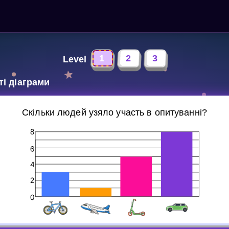
1
2
3
Level
і діаграми
Скільки людей узяло участь в опитуванні?