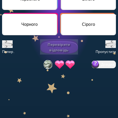
Invite a Friend
НАВЧАЛЬНИЙ ПЛАН
Select curriculum
Чорного
Сірого
Увійти
Перевірити
відповідь
Попер.
Пропустити
Довідка
?