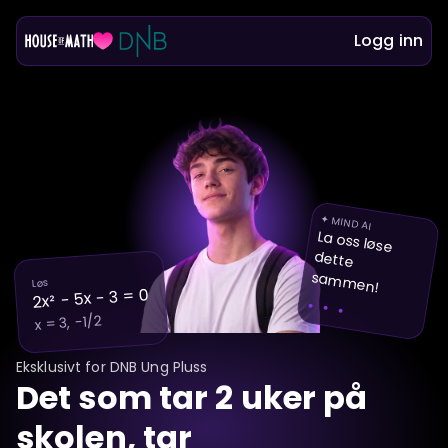
Logg inn
✦ MIND AI
La oss løse
dette
sam
m
en!
. . .
Løs
2x² − 5x − 3 = 0
x = 3, −1/2
Eksklusivt for DNB Ung Pluss
Det som tar 2 uker på
skolen, tar