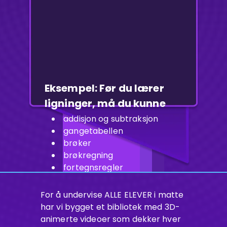
Eksempel: Før du lærer
ligninger, må du kunne
addisjon og subtraksjon
gangetabellen
brøker
brøkregning
fortegnsregler
grunnleggende algebra
å løse opp parenteser
For å undervise ALLE ELEVER i matte
har vi bygget et bibliotek med 3D-
animerte videoer som dekker hver