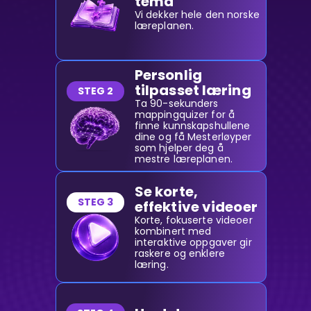
tema
Vi dekker hele den norske
læreplanen.
Personlig
tilpasset læring
STEG 2
Ta 90-sekunders
mappingquizer for å
finne kunnskapshullene
dine og få Mesterløyper
som hjelper deg å
mestre læreplanen.
Se korte,
STEG 3
effektive videoer
Korte, fokuserte videoer
kombinert med
interaktive oppgaver gir
raskere og enklere
læring.