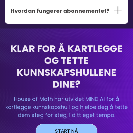
+
Hvordan fungerer abonnementet?
KLAR FOR Å KARTLEGGE
OG TETTE
KUNNSKAPSHULLENE
DINE?
House of Math har utviklet MIND AI for å
kartlegge kunnskapshull og hjelpe deg å tette
dem steg for steg, i ditt eget tempo.
START NÅ