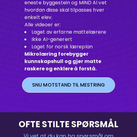
eneste byggestein og MIND AI vet
hvordan disse skal tilpasses hver
enkelt elev.
Alle videoer er:
Laget av erfarne mattelærere
Ikke AI-generert
Laget for norsk læreplan
Mikrolæring forebygger
kunnskapshull og gjør matte
raskere og enklere å forstå.
SNU MOTSTAND TIL MESTRING
OFTE STILTE SPØRSMÅL
Vi vet at du kan ha spørsmål om