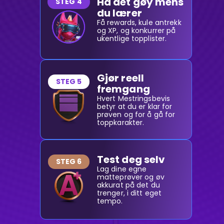
Ha det gøy mens
STEG 4
du lærer
Få rewards, kule antrekk
og XP, og konkurrer på
ukentlige topplister.
Gjør reell
STEG 5
fremgang
Hvert Mestringsbevis
betyr at du er klar for
prøven og for å gå for
toppkarakter.
Test deg selv
STEG 6
Lag dine egne
matteprøver og øv
akkurat på det du
trenger, i ditt eget
tempo.