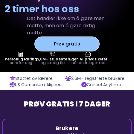
2 timer hos oss
Det handler ikke om å gjøre mer
matte, men om å gjøre riktig
matte
Prøv gratis
Personlig læring
2,6M+ studenter
Egen AI privatlærer
bare for deg
og stadig fler
når du trenger det
Støttet av lærere
2,6M+ registrerte brukere
US Curriculum Aligned
Cancel Anytime
PRØV GRATIS I 7 DAGER
Brukere