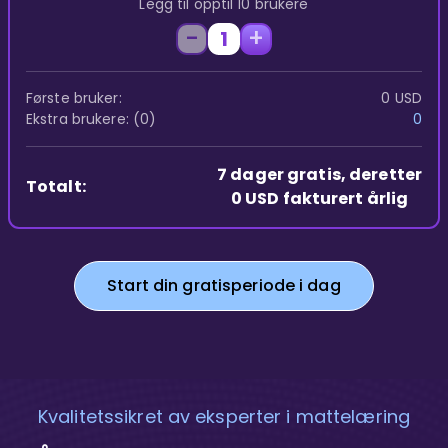
Legg til opptil 10 brukere
-
+
1
Første bruker:
0 USD
Ekstra brukere: (0)
0
7 dager gratis
,
deretter
Totalt:
0 USD fakturert årlig
Start din gratisperiode i dag
Kvalitetssikret av eksperter i mattelæring