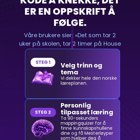
KODE Å KNEKKE, DET
ER EN OPPSKRIFT Å
FØLGE.
Våre brukere sier: «Det som tar 2
uker på skolen, tar 2 timer på House
of Math.»
STEG 1
Velg trinn og
tema
Vi dekker hele den norske
læreplanen.
Personlig
tilpasset læring
STEG 2
Ta 90-sekunders
mappingquizer for å
finne kunnskapshullene
dine og få Mesterløyper
som hjelper deg å