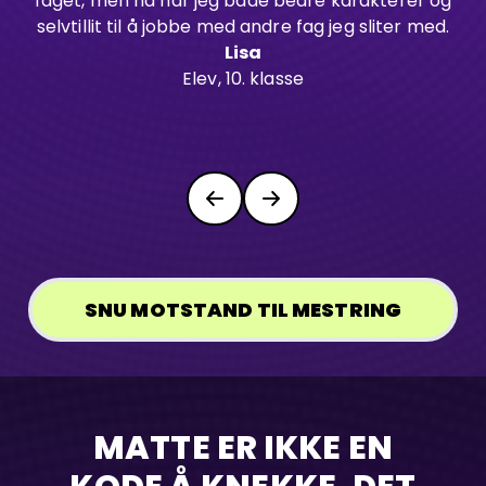
faget, men nå har jeg både bedre karakterer og
selvtillit til å jobbe med andre fag jeg sliter med.
f
Lisa
Elev, 10. klasse
SNU MOTSTAND TIL MESTRING
MATTE ER IKKE EN