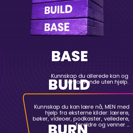
BASE
Kunnskap du allerede kan og
BUILD
kan anvende uten hjelp.
Kunnskap du kan lære nå, MEN med
hjelp fra eksterne kilder: lærere,
bøker, videoer, podkaster, veiledere,
BURN
foreldre og venner …