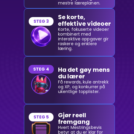
mestre læreplanen.
Se korte,
STEG 3
effektive videoer
Korte, fokuserte videoer
kombinert med
interaktive oppgaver gir
raskere og enklere
læring.
Ha det gøy mens
STEG 4
du lærer
Få rewards, kule antrekk
og XP, og konkurrer på
ukentlige topplister.
Gjør reell
STEG 5
fremgang
Hvert Mestringsbevis
betyr at du er klar for