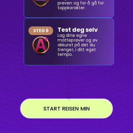
prøven og for å gå for
toppkarakter.
Test deg selv
STEG 6
Lag dine egne
matteprøver og øv
akkurat på det du
trenger, i ditt eget
tempo.
START REISEN MIN