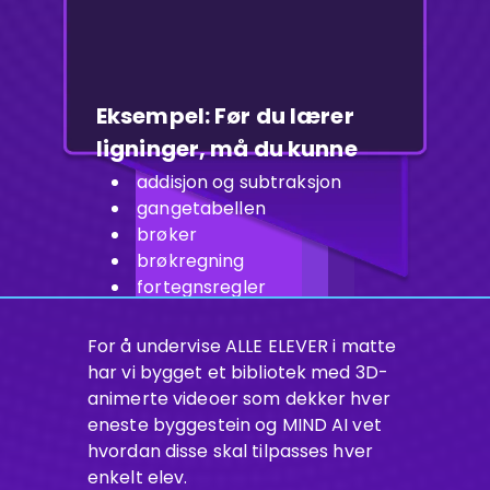
Eksempel: Før du lærer
ligninger, må du kunne
addisjon og subtraksjon
gangetabellen
brøker
brøkregning
fortegnsregler
grunnleggende algebra
å løse opp parenteser
For å undervise ALLE ELEVER i matte
har vi bygget et bibliotek med 3D-
animerte videoer som dekker hver
eneste byggestein og MIND AI vet
hvordan disse skal tilpasses hver
enkelt elev.