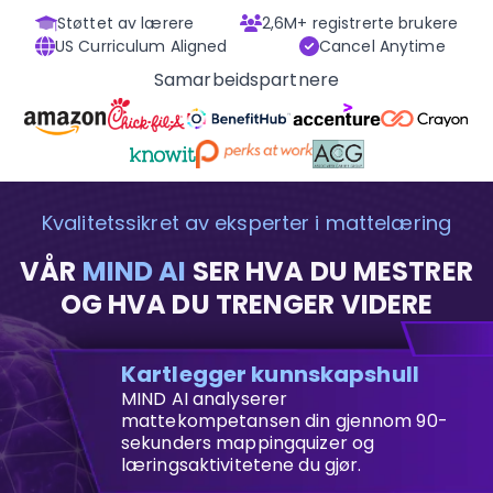
Støttet av lærere
2,6M+ registrerte brukere
US Curriculum Aligned
Cancel Anytime
Samarbeidspartnere
Kvalitetssikret av eksperter i mattelæring
VÅR
MIND AI
SER HVA DU MESTRER
OG HVA DU TRENGER VIDERE
Kartlegger kunnskapshull
MIND AI analyserer
mattekompetansen din gjennom 90-
sekunders mappingquizer og
læringsaktivitetene du gjør.