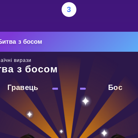
3
Битва з босом
аїчні вирази
тва з босом
Гравець
Бос