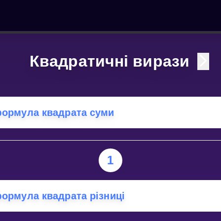
Квадратичні вирази
ормула квадрата суми
1
ормула квадрата різниці