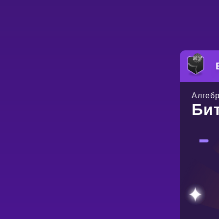
Алгебр
Би