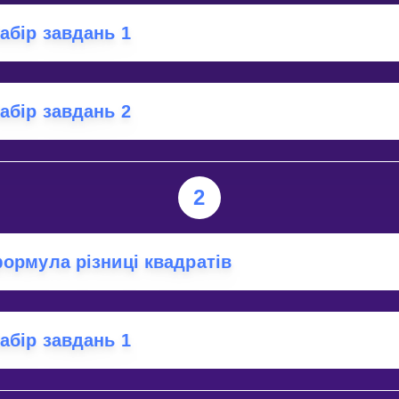
Invite a Friend
абір завдань 1
абір завдань 2
2
ормула різниці квадратів
абір завдань 1