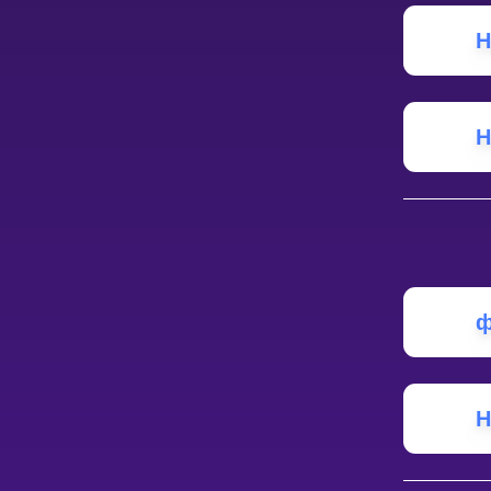
Н
НАВЧАЛЬНИЙ ПЛАН
Select curriculum
Увійти
Н
ф
Н