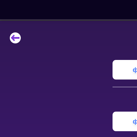
НАВЧАЛЬНІ МАТЕРІАЛИ
Curriculum
All math topics
Показати більше
ф
ІГРИ
Multiplication Master
Джуніор-матем
ф
Показати більше