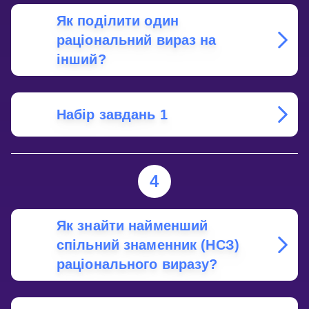
Як поділити один
раціональний вираз на
інший?
Набір завдань 1
4
Як знайти найменший
спільний знаменник (НСЗ)
раціонального виразу?