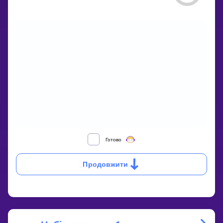
HOW
Готово
DO
YOU
Продовжити
EXPAND
RATIONAL
EXPRESSIONS?