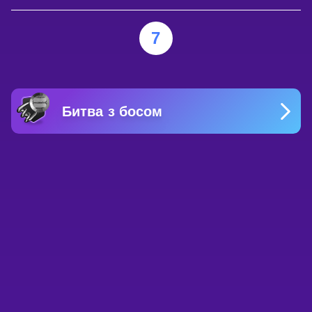
7
Битва з босом