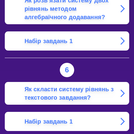
Як розв’язати систему двох
рівнянь методом
алгебраїчного додавання?
Набір завдань 1
6
Як скласти систему рівнянь з
текстового завдання?
Набір завдань 1