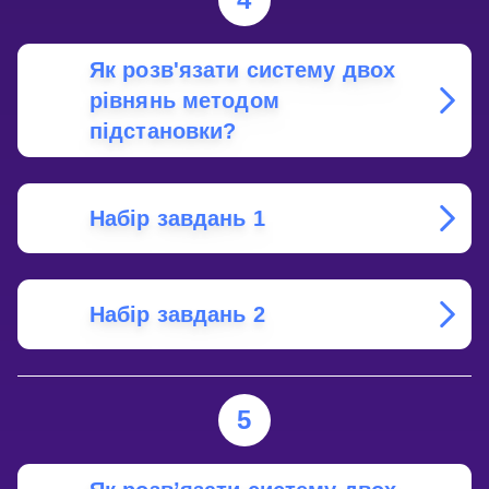
Як розв'язати систему двох
рівнянь методом
підстановки?
Набір завдань 1
Набір завдань 2
5