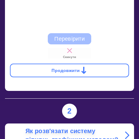
Перевірити
Скинути
Продовжити
2
Як розв'язати систему