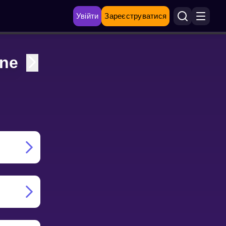
Увійти
Зареєструватися
ane