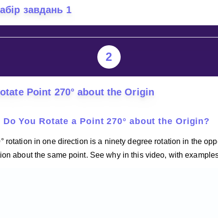
абір завдань 1
Invite a Friend
2
otate Point 270° about the Origin
Do You Rotate a Point 270° about the Origin?
° rotation in one direction is a ninety degree rotation in the opp
tion about the same point. See why in this video, with examples