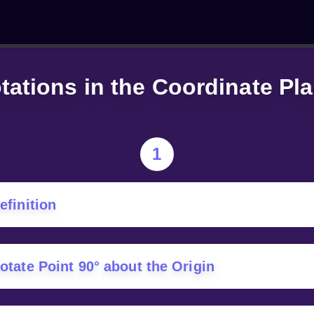
tations in the Coordinate Pl
1
efinition
otate Point 90° about the Origin