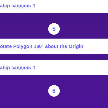
абір завдань 1
5
otate Polygon 180° about the Origin
абір завдань 1
6