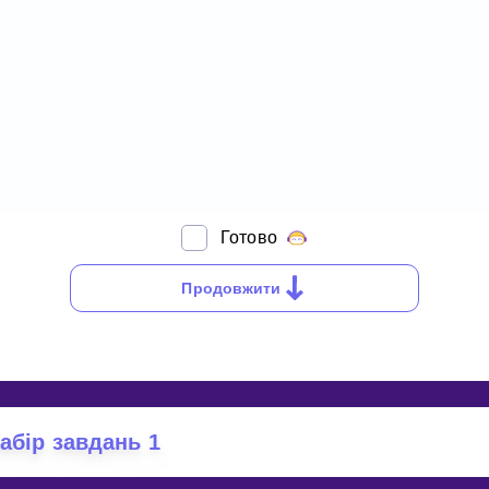
Готово
OW
O
Продовжити
OU
OTATE
INT
абір завдань 1
0