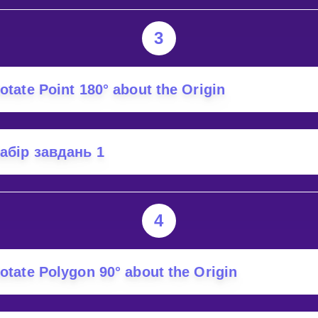
EGREES
BOUT
3
HE
IGIN?
otate Point 180° about the Origin
абір завдань 1
4
otate Polygon 90° about the Origin