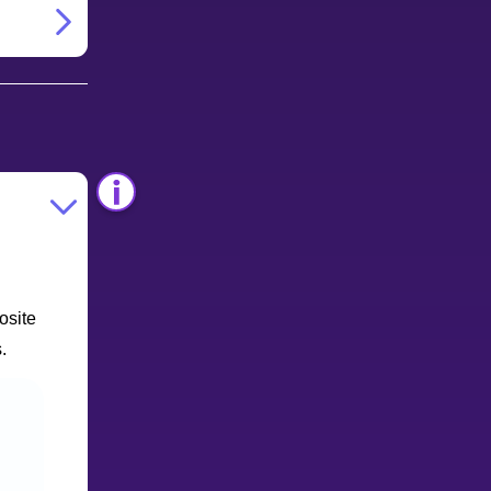
osite
.