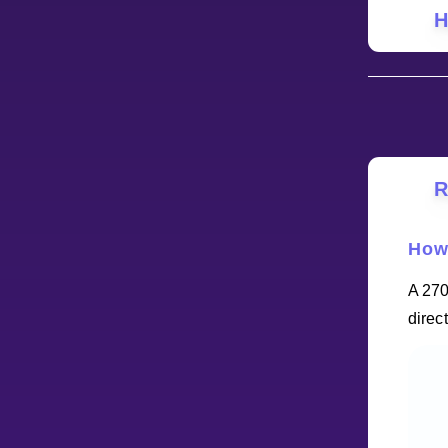
Н
НАВЧАЛЬНИЙ ПЛАН
Select curriculum
Увійти
R
How 
A 270
direc