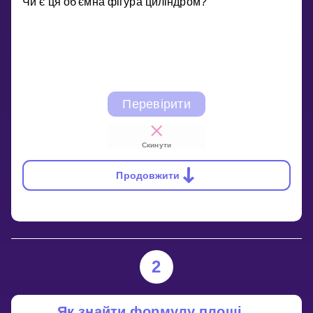
Чи є ця об'ємна фігура циліндром?
Перевірити
Скинути
Продовжити
2
Як знайти формулу площі