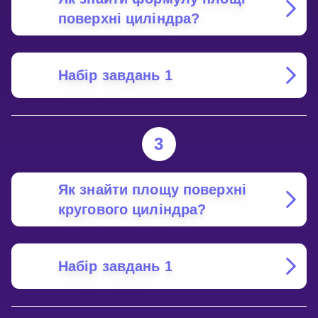
поверхні циліндра?
Набір завдань 1
3
Як знайти площу поверхні
кругового циліндра?
Набір завдань 1