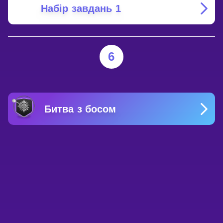
Набір завдань 1
6
Битва з босом