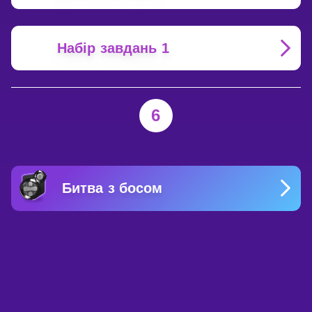
Набір завдань 1
6
Битва з босом