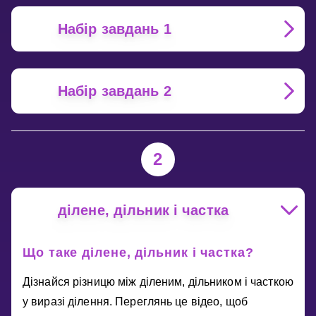
Набір завдань 1
Набір завдань 2
2
ділене, дільник і частка
Що таке ділене, дільник і частка?
Дізнайся різницю між діленим, дільником і часткою
у виразі ділення. Переглянь це відео, щоб