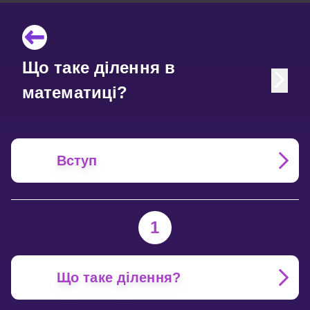
Що таке ділення в
математиці?
Вступ
1
Що таке ділення?