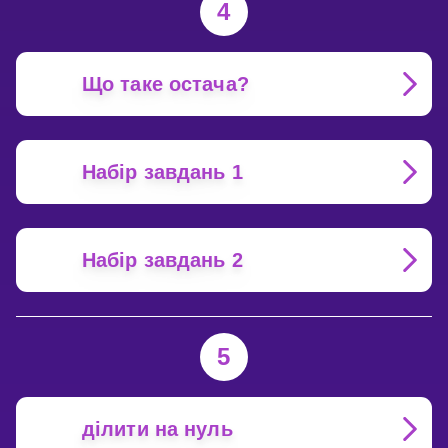
4
Що таке остача?
Набір завдань 1
Набір завдань 2
5
ділити на нуль