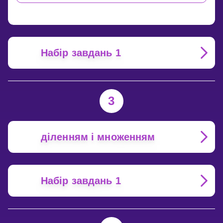
І
ЧАСТКА?
Набір завдань 1
3
діленням і множенням
Набір завдань 1