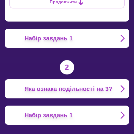
Продовжити
НА
2?
Набір завдань 1
2
Яка ознака подільності на 3?
Набір завдань 1