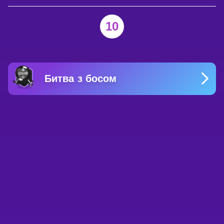
10
Битва з босом