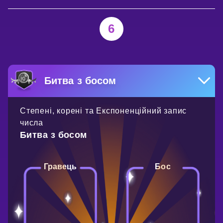
6
Битва з босом
Степені, корені та Експоненційний запис
числа
Битва з босом
Гравець
Бос