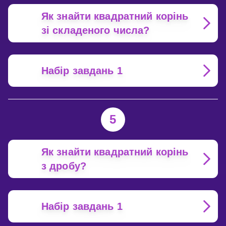
Як знайти квадратний корінь
зі складеного числа?
Набір завдань 1
5
Як знайти квадратний корінь
з дробу?
Набір завдань 1