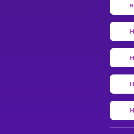
в
Н
Н
Н
Н