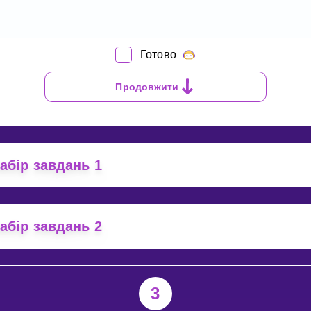
Готово
К
ЗУАЛІЗУВАТИ
Продовжити
ІБ?
абір завдань 1
абір завдань 2
3