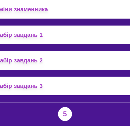
міни знаменника
абір завдань 1
абір завдань 2
абір завдань 3
5