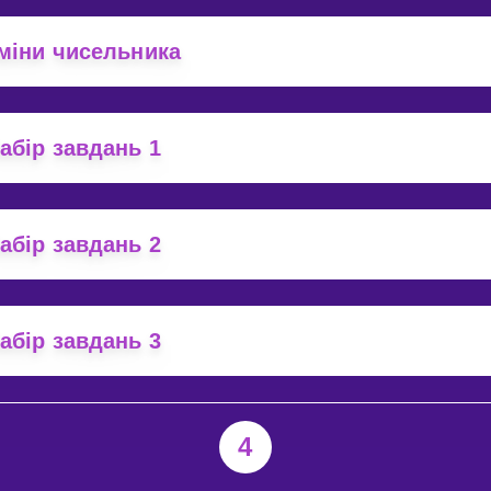
міни чисельника
абір завдань 1
абір завдань 2
абір завдань 3
4