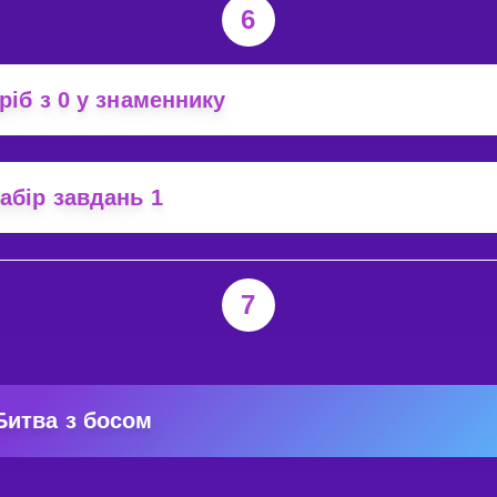
6
ріб з 0 у знаменнику
абір завдань 1
7
Битва з босом