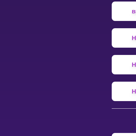
в
НАВЧАЛЬНИЙ ПЛАН
Select curriculum
Увійти
Н
Н
Н