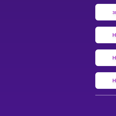
з
Н
Н
Н