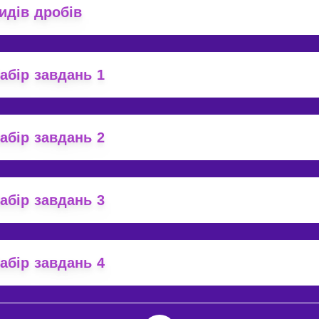
идів дробів
абір завдань 1
абір завдань 2
абір завдань 3
абір завдань 4