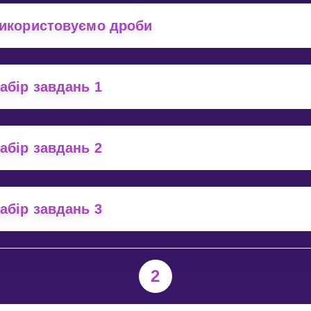
Invite a Friend
икористовуємо дроби
абір завдань 1
абір завдань 2
абір завдань 3
2