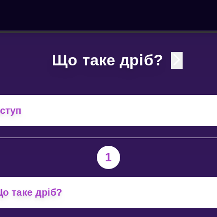
Що таке дріб?
ступ
1
о таке дріб?