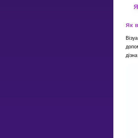
Я
Як 
Візуа
допом
дізна