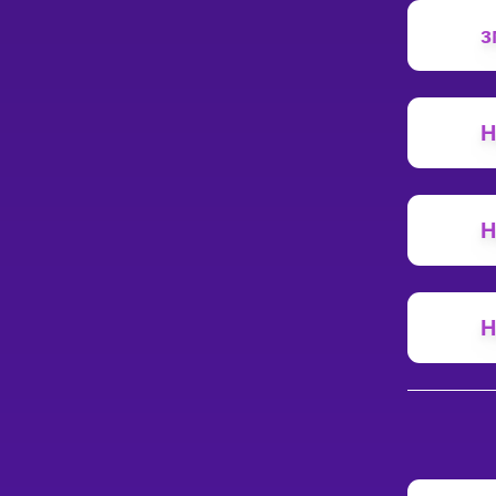
з
Н
Н
Н