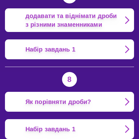
додавати та віднімати дроби
з різними знаменниками
Набір завдань 1
8
Як порівняти дроби?
Набір завдань 1