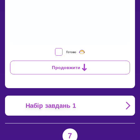
HOW
Готово
CAN
YOU
Продовжити
FIND
THE
LEAST
COMMON
DENOMINATOR?
Набір завдань 1
7