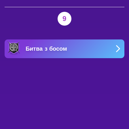
9
Битва з босом