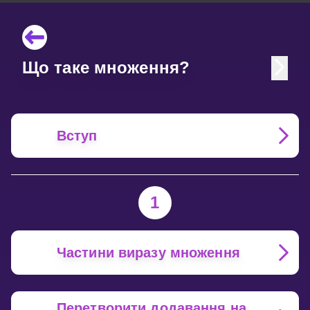
Що таке множення?
Вступ
1
Частини виразу множення
Перетворити додавання на