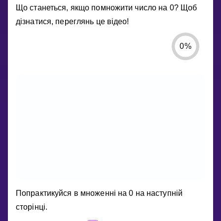
Що станеться, якщо помножити число на 0? Щоб
дізнатися, переглянь це відео!
0
%
ЯК
Попрактикуйся в множенні на 0 на наступній
ПОМНОЖИТИ
сторінці.
ЧИСЛО
НА