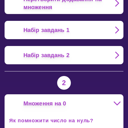
множення
Набір завдань 1
Набір завдань 2
2
Множення на 0
Як помножити число на нуль?