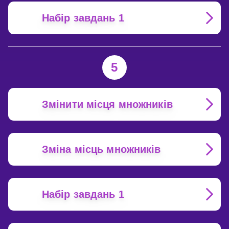
Набір завдань 1
5
Змінити місця множників
Зміна місць множників
Набір завдань 1