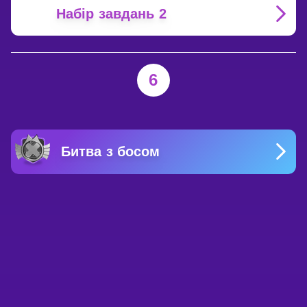
Набір завдань 2
6
Битва з босом