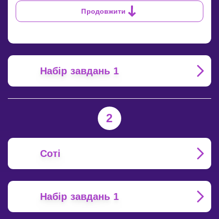
ДЕСЯТІ?
Продовжити
Набір завдань 1
2
Соті
Набір завдань 1