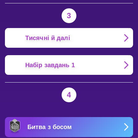
3
Tисячні й далі
Набір завдань 1
4
Битва з босом