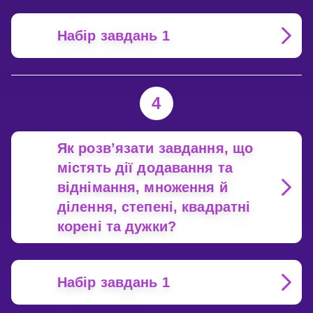
Набір завдань 1
4
Як розв’язати завдання, що
містять дії додавання та
віднімання, множення й
ділення, степені, квадратні
корені та дужки?
Набір завдань 1