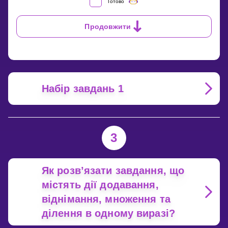
ЯК
Готово
РОЗВ’ЯЗАТИ
ЗАВДАННЯ,
Продовжити
ЩО
МІСТЯТЬ
І
МНОЖЕННЯ,
І
ДІЛЕННЯ
В
Набір завдань 1
ТОМУ
САМОМУ
ВИРАЗІ?
3
Як розв’язати завдання, що
містять дії додавання,
віднімання, множення та
ділення в одному виразі?