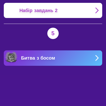
Набір завдань 2
5
Битва з босом