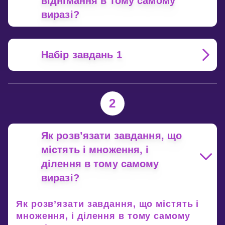
віднімання в тому самому
виразі?
Набір завдань 1
2
Як розв’язати завдання, що
містять і множення, і
ділення в тому самому
виразі?
Як розв’язати завдання, що містять і
множення, і ділення в тому самому