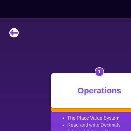
НАВЧАЛЬНІ МАТЕРІАЛИ
Curriculum
All math topics
Показати більше
1
ІГРИ
Operations
Multiplication Master
Джуніор-матем
The Place Value System
Показати більше
Read and write Decimals