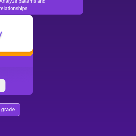
Analyze patterns and
relationships
y
 grade