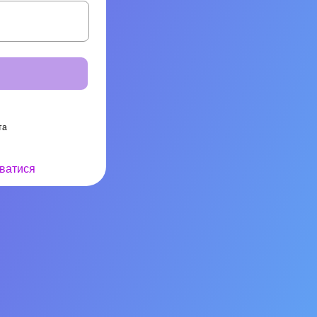
та
ватися