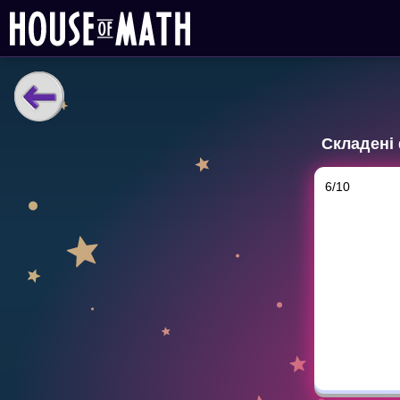
НАВЧАЛЬНІ МАТЕРІАЛИ
Складені
Curriculum
All math topics
6
/
10
Показати більше
ІГРИ
Multiplication Master
Джуніор-матем
Показати більше