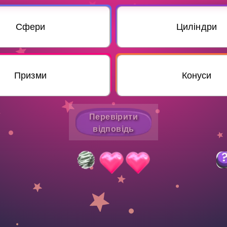
Invite a Friend
Сфери
Циліндри
Призми
Конуси
Перевірити
відповідь