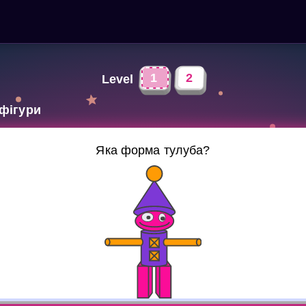
1
2
Level
 фігури
Яка форма тулуба?