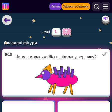
Увійти
Зареєструватися
НАВЧАЛЬНІ МАТЕРІАЛИ
1
2
Level
Curriculum
Складені фігури
Показати більше
9
/
10
Чи має мордочка більш ніж одну вершину?
ІГРИ
Multiplication Master
Джуніор-матем
Показати більше