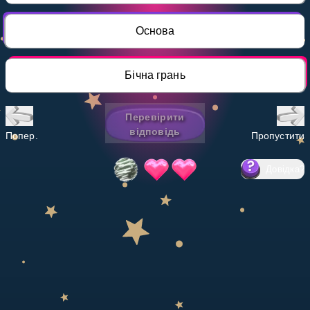
Invite a Friend
НАВЧАЛЬНИЙ ПЛАН
Основа
Select curriculum
Увійти
Бічна грань
Перевірити
відповідь
Попер.
Пропустити
Довідка
?