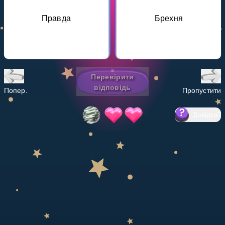
Invite a Friend
Правда
Брехня
НАВЧАЛЬНИЙ ПЛАН
Select curriculum
Увійти
Перевірити
відповідь
Попер.
Пропустити
Довідка
?