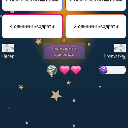
Invite a Friend
НАВЧАЛЬНИЙ ПЛАН
Select curriculum
4 одиничні квадрати
2 одиничні квадрати
Увійти
Перевірити
відповідь
Попер.
Пропустити
Довідка
?