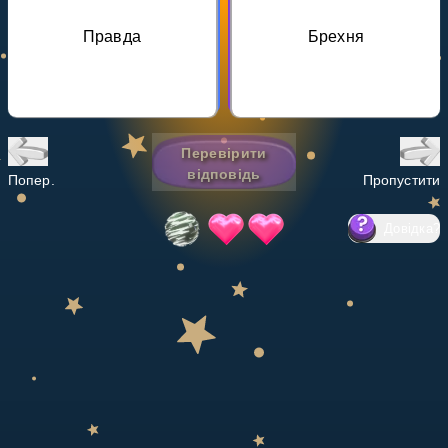
Invite a Friend
Правда
Брехня
НАВЧАЛЬНИЙ ПЛАН
Select curriculum
Увійти
Перевірити
відповідь
Попер.
Пропустити
Довідка
?