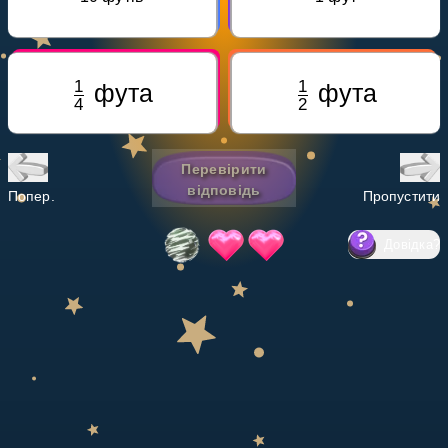
Invite a Friend
НАВЧАЛЬНИЙ ПЛАН
Select curriculum
Увійти
Перевірити
відповідь
Попер.
Пропустити
Довідка
?