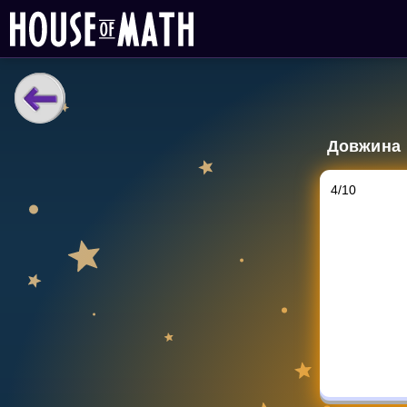
НАВЧАЛЬНІ МАТЕРІАЛИ
Довжина
Curriculum
All math topics
4
/
10
Показати більше
ІГРИ
Multiplication Master
Джуніор-матем
2
фута
3
Показати більше