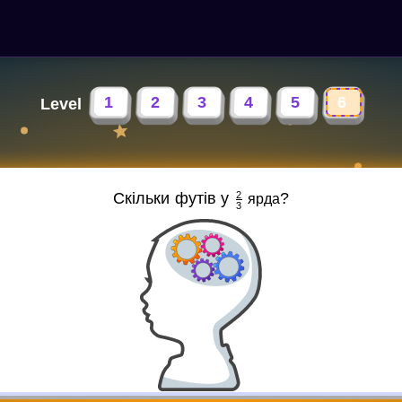
1
2
3
4
5
6
Level
2
Скільки футів у
?
ярда
3