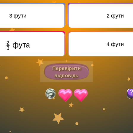
Invite a Friend
3 фути
2 фути
4 фути
Перевірити
відповідь