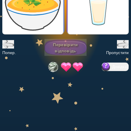
Invite a Friend
НАВЧАЛЬНИЙ ПЛАН
Select curriculum
Увійти
Перевірити
відповідь
Попер.
Пропустити
Довідка
?