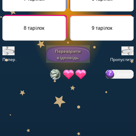
Invite a Friend
НАВЧАЛЬНИЙ ПЛАН
Select curriculum
8 тарілок
9 тарілок
Увійти
Перевірити
відповідь
Попер.
Пропустити
Довідка
?