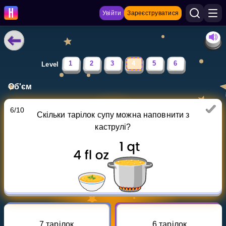
Увійти
Зареєструватися
НАВЧАЛЬНІ МАТЕРІАЛИ
1
2
3
4
5
6
Level
Curriculum
Об'єм
Показати більше
6
/
10
Скільки тарілок супу можна наповнити з
ІГРИ
каструлі?
Multiplication Master
Джуніор-матем
Показати більше
7 тарілок
6 тарілок