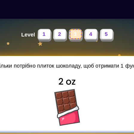
1
2
3
4
5
Level
ільки потрібно плиток шоколаду, щоб отримати 1 фу