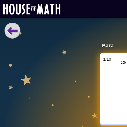
НАВЧАЛЬНІ МАТЕРІАЛИ
Вага
Curriculum
All math topics
1
/
10
Ск
Показати більше
ІГРИ
Multiplication Master
Джуніор-матем
Показати більше