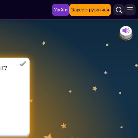
Увійти
Зареєструватися
нт?